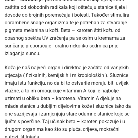
zaštita od slobodnih radikala koji oštećuju stanice tijela i
dovode do brojnih poremećaja i bolesti. Također stimulira
obrambene snage organizma te je potreban za stvaranje
pigmeta melanina u koži. Beta – karoten štiti kožu od
opasnog spektra UV zračenja pa se osim u kremama za
sunčanje preporučuje i oralno nekoliko sedmica prije
izlaganja suncu.
Koža je naš najveći organ i direktna je zaštita od vanjskih
utjecaja ( fizikalnih, kemijskih i mikrobioloških ). Sluznice
imaju istu funkciju, no da bi to ostvarile moraju biti uvijek
vlažne, a to im omogućuje vitamnin A koji je najbolje
uzimati u obliku beta – karotena. Vitamin A djeluje na
mlade stanice u dubljim dijelovima kože i sluznice tako da
one sazrijevaju i zamjenjuju stare odumrle stanice koje se
ljušte s površine. Taj učinak beta – karoten pokazuje i u
drugom organima kao što su pluća, crijeva, mokraćni
putovi, štitnjača.