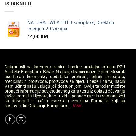
ISTAKNUTI
NATURAL WEALTH B kompleks, Direktna
energija 20 vrećica
14,00
KM
Dobrodošli na internet stranicu i online prodajno mjesto PZU
Apoteke Europharm Bihać. Na ovoj stranici možete poručiti širok
asortiman kozmetike, dodataka prehrani, biljnih preparata,
medicinskih proizvoda, proizvoda za djecu i bebe i na taj način
Vam učiniti našu uslugu još dostupnijom. Ovdje također možete
pronaći informacije savjetodavnog karaktera iz oblasti očuvanja
vašeg zdravlja i ljepote, kao i uvid u ponude raznih tretmana koji
su dostupni u našim estetskim centrima Farmalija koji su
sastavni dio Grupacije Europharm...
Više