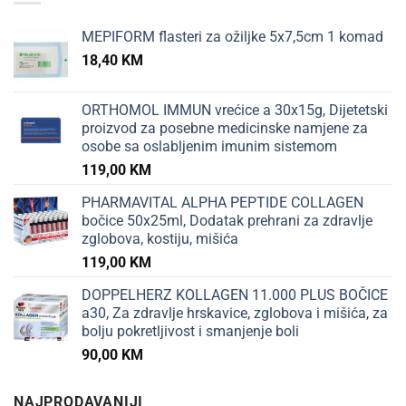
MEPIFORM flasteri za ožiljke 5x7,5cm 1 komad
18,40
KM
ORTHOMOL IMMUN vrećice a 30x15g, Dijetetski
proizvod za posebne medicinske namjene za
osobe sa oslabljenim imunim sistemom
119,00
KM
PHARMAVITAL ALPHA PEPTIDE COLLAGEN
bočice 50x25ml, Dodatak prehrani za zdravlje
zglobova, kostiju, mišića
119,00
KM
DOPPELHERZ KOLLAGEN 11.000 PLUS BOČICE
a30, Za zdravlje hrskavice, zglobova i mišića, za
bolju pokretljivost i smanjenje boli
90,00
KM
NAJPRODAVANIJI