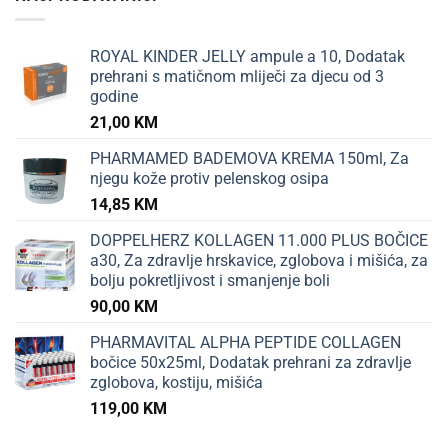
ROYAL KINDER JELLY ampule a 10, Dodatak
prehrani s matičnom mliječi za djecu od 3
godine
21,00
KM
PHARMAMED BADEMOVA KREMA 150ml, Za
njegu kože protiv pelenskog osipa
14,85
KM
DOPPELHERZ KOLLAGEN 11.000 PLUS BOČICE
a30, Za zdravlje hrskavice, zglobova i mišića, za
bolju pokretljivost i smanjenje boli
90,00
KM
PHARMAVITAL ALPHA PEPTIDE COLLAGEN
bočice 50x25ml, Dodatak prehrani za zdravlje
zglobova, kostiju, mišića
119,00
KM