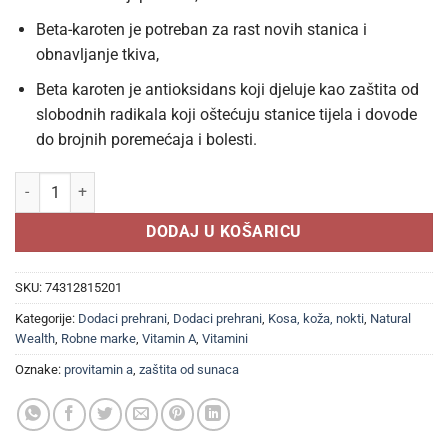
Beta-karoten je potreban za rast novih stanica i
obnavljanje tkiva,
Beta karoten je antioksidans koji djeluje kao zaštita od
slobodnih radikala koji oštećuju stanice tijela i dovode
do brojnih poremećaja i bolesti.
NATURAL WEALTH Beta karoten 100 kapsula, Za zaštitu i obnovu kože
DODAJ U KOŠARICU
SKU:
74312815201
Kategorije:
Dodaci prehrani
,
Dodaci prehrani
,
Kosa, koža, nokti
,
Natural
Wealth
,
Robne marke
,
Vitamin A
,
Vitamini
Oznake:
provitamin a
,
zaštita od sunaca