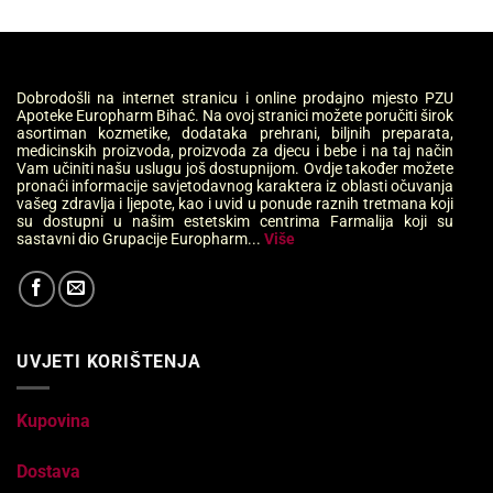
Dobrodošli na internet stranicu i online prodajno mjesto PZU
Apoteke Europharm Bihać. Na ovoj stranici možete poručiti širok
asortiman kozmetike, dodataka prehrani, biljnih preparata,
medicinskih proizvoda, proizvoda za djecu i bebe i na taj način
Vam učiniti našu uslugu još dostupnijom. Ovdje također možete
pronaći informacije savjetodavnog karaktera iz oblasti očuvanja
vašeg zdravlja i ljepote, kao i uvid u ponude raznih tretmana koji
su dostupni u našim estetskim centrima Farmalija koji su
sastavni dio Grupacije Europharm...
Više
UVJETI KORIŠTENJA
Kupovina
Dostava