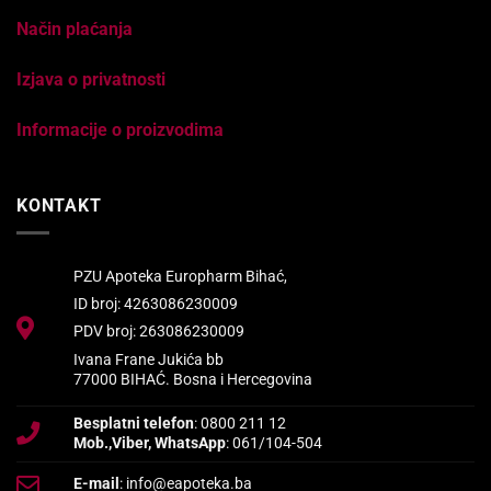
Način plaćanja
Izjava o privatnosti
Informacije o proizvodima
KONTAKT
PZU Apoteka Europharm Bihać,
ID broj: 4263086230009
PDV broj: 263086230009
Ivana Frane Jukića bb
77000 BIHAĆ. Bosna i Hercegovina
Besplatni telefon
: 0800 211 12
Mob.,Viber, WhatsApp
: 061/104-504
E-mail
: info@eapoteka.ba