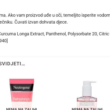
ima. Ako vam proizvod uđe u oči, temeljito isperite vodom
ječniku. Čuvati izvan dohvata djece.
, Curcuma Longa Extract, Panthenol, Polysorbate 20, Citr
940]
SVIDJETI…
NEMA NA ZALIHI
NEMA NA ZALIHI