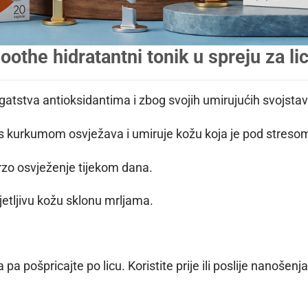
othe hidratantni tonik u spreju za 
atstva antioksidantima i zbog svojih umirujućih svojstav
 s kurkumom osvježava i umiruje kožu koja je pod streso
brzo osvježenje tijekom dana.
sjetljivu kožu sklonu mrljama.
a pa pošpricajte po licu. Koristite prije ili poslije nanošen