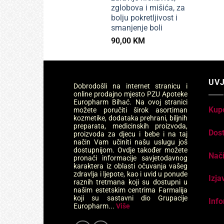
zglobova i mišića, za
bolju pokretljivost i
smanjenje boli
90,00
KM
UVJ
Dobrodošli na internet stranicu i
online prodajno mjesto PZU Apoteke
Europharm Bihać. Na ovoj stranici
Kup
možete poručiti širok asortiman
kozmetike, dodataka prehrani, biljnih
preparata, medicinskih proizvoda,
Dos
proizvoda za djecu i bebe i na taj
način Vam učiniti našu uslugu još
dostupnijom. Ovdje također možete
Nači
pronaći informacije savjetodavnog
karaktera iz oblasti očuvanja vašeg
zdravlja i ljepote, kao i uvid u ponude
Izja
raznih tretmana koji su dostupni u
našim estetskim centrima Farmalija
koji su sastavni dio Grupacije
Info
Europharm...
Više