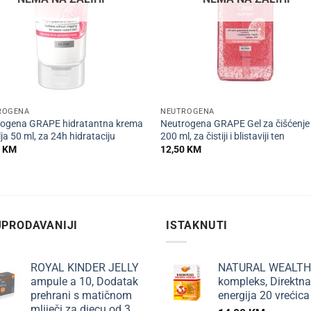
+
ROGENA
NEUTROGENA
rogena GRAPE hidratantna krema
Neutrogena GRAPE Gel za čišćenje 
lja 50 ml, za 24h hidrataciju
200 ml, za čistiji i blistaviji ten
0
KM
12,50
KM
PRODAVANIJI
ISTAKNUTI
ROYAL KINDER JELLY
NATURAL WEALTH
ampule a 10, Dodatak
kompleks, Direktna
prehrani s matičnom
energija 20 vrećica
mliječi za djecu od 3