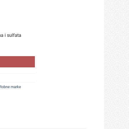
a i sulfata
s kurkumom 125 ml, brzo osvježenje tijekom dana količina
Robne marke