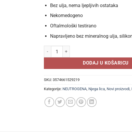
Bez ulja, nema ljepljivih ostataka
Nekomedogeno
Oftalmološki testirano
Napravljeno bez mineralnog ulja, silikon
Neutrogena hidratantni tonik u spreju za lice 
DODAJ U KOŠARICU
SKU:
3574661529219
Kategorije:
NEUTROGENA
,
Njega lica
,
Novi proizvodi
,