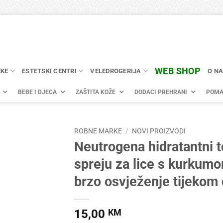
WEB SHOP
EKE
ESTETSKI CENTRI
VELEDROGERIJA
O N
BEBE I DJECA
ZAŠTITA KOŽE
DODACI PREHRANI
POMA
ROBNE MARKE
/
NOVI PROIZVODI
Neutrogena hidratantni t
spreju za lice s kurkum
brzo osvježenje tijekom
15,00
KM