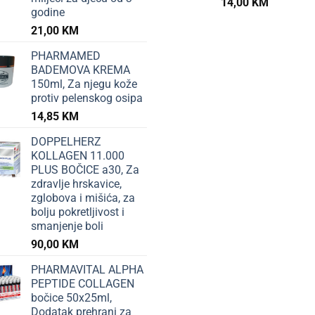
14,00
KM
godine
21,00
KM
PHARMAMED
BADEMOVA KREMA
150ml, Za njegu kože
protiv pelenskog osipa
14,85
KM
DOPPELHERZ
KOLLAGEN 11.000
PLUS BOČICE a30, Za
zdravlje hrskavice,
zglobova i mišića, za
bolju pokretljivost i
smanjenje boli
90,00
KM
PHARMAVITAL ALPHA
PEPTIDE COLLAGEN
bočice 50x25ml,
Dodatak prehrani za