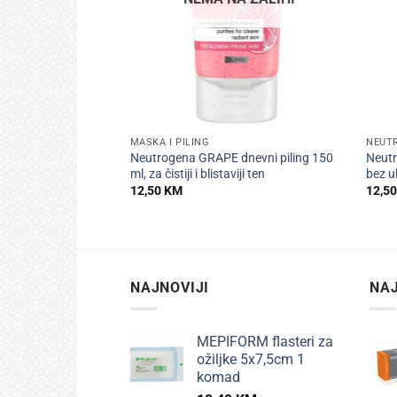
+
+
MASKA I PILING
NEUT
Neutrogena GRAPE dnevni piling 150
Neut
ml, za čistiji i blistaviji ten
bez u
12,50
KM
12,5
NAJNOVIJI
NAJ
MEPIFORM flasteri za
ožiljke 5x7,5cm 1
komad