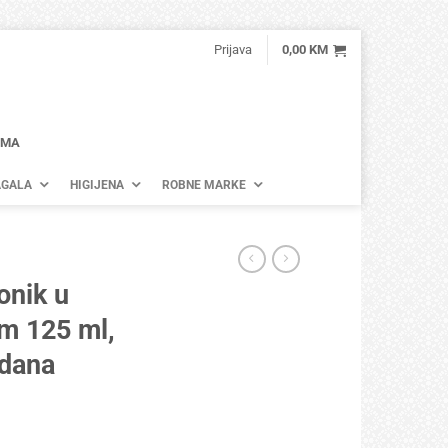
Prijava
0,00
KM
AMA
GALA
HIGIJENA
ROBNE MARKE
onik u
om 125 ml,
 dana