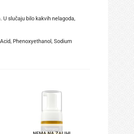
. U slučaju bilo kakvih nelagoda,
ic Acid, Phenoxyethanol, Sodium
NEMA NA ZALIHI