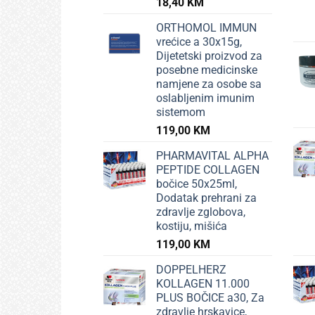
18,40
KM
ORTHOMOL IMMUN
vrećice a 30x15g,
Dijetetski proizvod za
posebne medicinske
namjene za osobe sa
oslabljenim imunim
sistemom
119,00
KM
PHARMAVITAL ALPHA
PEPTIDE COLLAGEN
bočice 50x25ml,
Dodatak prehrani za
zdravlje zglobova,
kostiju, mišića
119,00
KM
DOPPELHERZ
KOLLAGEN 11.000
PLUS BOČICE a30, Za
zdravlje hrskavice,