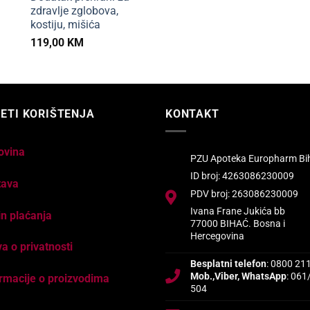
zdravlje zglobova,
kostiju, mišića
119,00
KM
ETI KORIŠTENJA
KONTAKT
ovina
PZU Apoteka Europharm Bi
ID broj: 4263086230009
tava
PDV broj: 263086230009
Ivana Frane Jukića bb
n plaćanja
77000 BIHAĆ. Bosna i
Hercegovina
va o privatnosti
Besplatni telefon
: 0800 21
Mob.,Viber, WhatsApp
: 061
rmacije o proizvodima
504