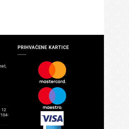
PRIHVAĆENE KARTICE
hać,
1 12
/104-