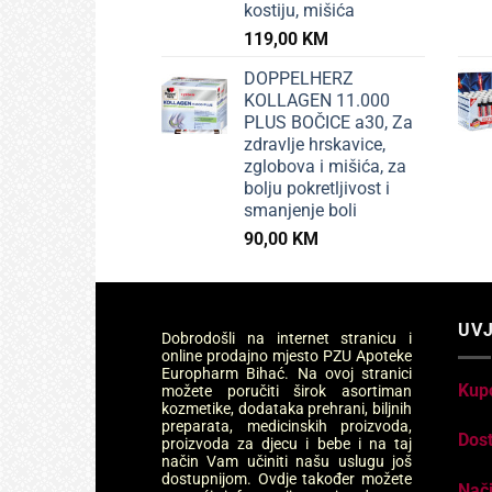
kostiju, mišića
119,00
KM
DOPPELHERZ
KOLLAGEN 11.000
PLUS BOČICE a30, Za
zdravlje hrskavice,
zglobova i mišića, za
bolju pokretljivost i
smanjenje boli
90,00
KM
UVJ
Dobrodošli na internet stranicu i
online prodajno mjesto PZU Apoteke
Europharm Bihać. Na ovoj stranici
Kup
možete poručiti širok asortiman
kozmetike, dodataka prehrani, biljnih
preparata, medicinskih proizvoda,
Dos
proizvoda za djecu i bebe i na taj
način Vam učiniti našu uslugu još
dostupnijom. Ovdje također možete
Nači