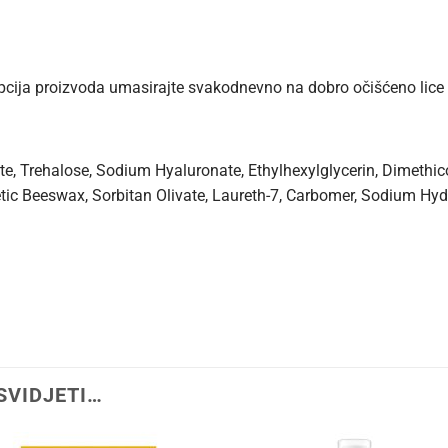
cija proizvoda umasirajte svakodnevno na dobro očišćeno lice i
ate, Trehalose, Sodium Hyaluronate, Ethylhexylglycerin, Dimethi
etic Beeswax, Sorbitan Olivate, Laureth-7, Carbomer, Sodium Hy
SVIDJETI…