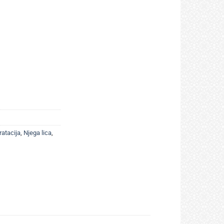
ratacija
,
Njega lica
,