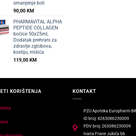
smanjenje boli
90,00
KM
PHARMAVITAL ALPHA
PEPTIDE COLLAGEN
bočice 50x25ml,
Dodatak prehrani za
zdravlje zglobova,
kostiju, mišića
119,00
KM
ETI KORIŠTENJA
KONTAKT
ovina
PZU Apoteka Europharm Bi
ID broj: 4263086230009
tava
PDV broj: 263086230009
Ivana Frane Jukića bb
n plaćanja