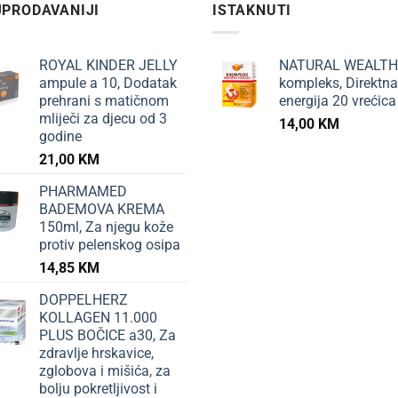
PRODAVANIJI
ISTAKNUTI
ROYAL KINDER JELLY
NATURAL WEALTH
ampule a 10, Dodatak
kompleks, Direktna
prehrani s matičnom
energija 20 vrećica
mliječi za djecu od 3
14,00
KM
godine
21,00
KM
PHARMAMED
BADEMOVA KREMA
150ml, Za njegu kože
protiv pelenskog osipa
14,85
KM
DOPPELHERZ
KOLLAGEN 11.000
PLUS BOČICE a30, Za
zdravlje hrskavice,
zglobova i mišića, za
bolju pokretljivost i