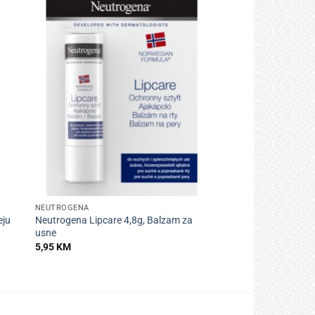
+
NEUTROGENA
eju
Neutrogena Lipcare 4,8g, Balzam za
usne
5,95
KM