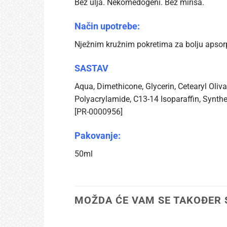
Bez ulja. Nekomedogeni. Bez mirisa.
Način upotrebe:
Nježnim kružnim pokretima za bolju apsorp
SASTAV
Aqua, Dimethicone, Glycerin, Cetearyl Oliv
Polyacrylamide, C13-14 Isoparaffin, Synth
[PR-0000956]
Pakovanje:
50ml
MOŽDA ĆE VAM SE TAKOĐER 