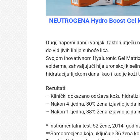
NEUTROGENA Hydro Boost Gel krem
Dugi, naporni dani i vanjski faktori utječu
do vidljivih linija suhoće lica.
Svojom inovativnom Hyaluronic Gel Matrix 
epiderme, zahvaljujući hijaluronskoj kisel
hidrataciju tijekom dana, kao i kad je koži
Rezultati:
– Klinički dokazano održava kožu hidratiz
– Nakon 4 tjedna, 80% žena izjavilo je da 
– Nakon 1 tjedna, 88% žena izjavilo je da i
* Instrumentalni test, 52 žene, 2014. godin
**Samoprocjena koja uključuje 36 žena koj