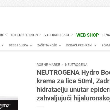
WEB SHOP
EKE
ESTETSKI CENTRI
VELEDROGERIJA
O N
BEBE I DJECA
ZAŠTITA KOŽE
DODACI PREHRANI
POMA
ROBNE MARKE
/
NEUTROGENA
NEUTROGENA Hydro Boo
krema za lice 50ml, Zad
hidrataciju unutar epide
zahvaljujući hijaluronskoj