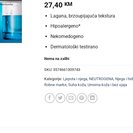
27,40
KM
Lagana, brzoupijajuća tekstura
Hipoalergeno*
Nekomedogeno
Dermatološki testirano
Nema na zalihi
SKU:
3574661309743
Kategorije:
Ljepota i njega
,
NEUTROGENA
,
Njega i hid
Robne marke
,
Suha koža
,
Umorna koža i bez sjaja