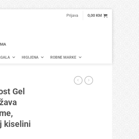
Prijava
0,00
KM
AMA
GALA
HIGIJENA
ROBNE MARKE
st Gel
ržava
rme,
 kiselini