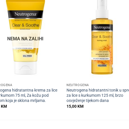
NEMA NA ZALIHI
+
ROGENA
NEUTROGENA
ogena hidratantna krema za lice
Neutrogena hidratantni tonik u spr
rkumom 75 ml, Za kožu pod
za lice s kurkumom 125 ml, brzo
om koja je sklona mrljama.
osvježenje tijekom dana
0
KM
15,00
KM