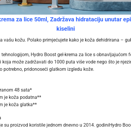
a za lice 50ml, Zadržava hidrataciju unutar epid
kiselini
 na vašu kožu. Polako primjećujete kako je koža dehidrirana – gub
tehnologijom, Hydro Boost gel-krema za lice s obnavljajućom f
ini koja može zadržavati do 1000 puta više vode nego što je njez
 to potrebno, pridonoseći glatkom izgledu kože.
iranom 48 sata*
im je koža podatna**
m je koža glatka**
a
e su proizvod koristile jednom dnevno u 2014. godiniHydro Boo