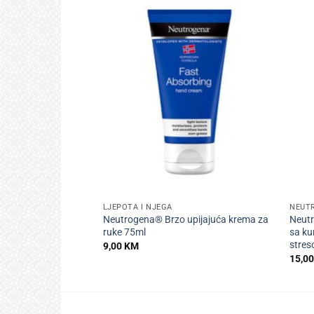
+
+
LJEPOTA I NJEGA
NEUT
Neutrogena® Brzo upijajuća krema za
Neutr
ruke 75ml
sa ku
stres
9,00
KM
15,0