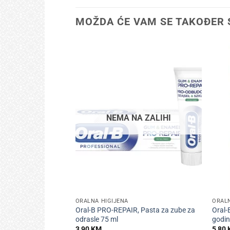
MOŽDA ĆE VAM SE TAKOĐER 
NEMA NA ZALIHI
+
+
ORALNA HIGIJENA
ORALN
Oral-B PRO-REPAIR, Pasta za zube za
Oral-
odrasle 75 ml
godi
3,90
KM
5,80