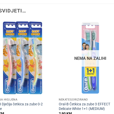
SVIDJETI…
NEMA NA ZALIHI
+
A HIGIJENA
NEKATEGORIZIRANO
B Dječija četkica za zube 0-2
Oral-B Četkica za zube 3 EFFECT
ne
Delicate White 1+1 (MEDIUM)
KM
2,90
KM