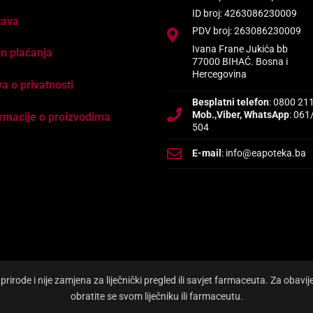
ID broj: 4263086230009
tava
PDV broj: 263086230009
Ivana Frane Jukića bb
n plaćanja
77000 BIHAĆ. Bosna i
Hercegovina
va o privatnosti
Besplatni telefon
: 0800 21
Mob.,Viber, WhatsApp
: 061
rmacije o proizvodima
504
E-mail
: info@eapoteka.ba
irode i nije zamjena za liječnički pregled ili savjet farmaceuta. Za obavi
obratite se svom liječniku ili farmaceutu.