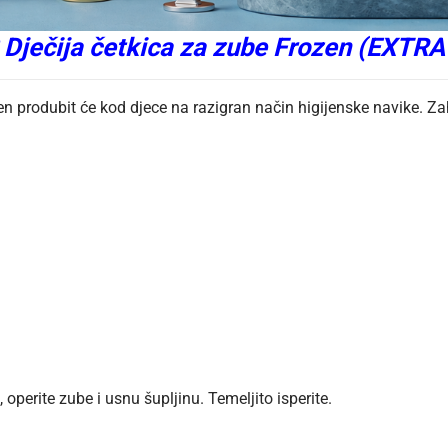
 Dječija četkica za zube Frozen (EXTR
en produbit će kod djece na razigran način higijenske navike. Z
operite zube i usnu šupljinu. Temeljito isperite.