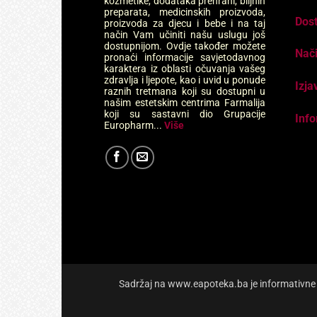
kozmetike, dodataka prehrani, biljnih
preparata, medicinskih proizvoda,
Dos
proizvoda za djecu i bebe i na taj
način Vam učiniti našu uslugu još
dostupnijom. Ovdje također možete
Nači
pronaći informacije savjetodavnog
karaktera iz oblasti očuvanja vašeg
zdravlja i ljepote, kao i uvid u ponude
Izja
raznih tretmana koji su dostupni u
našim estetskim centrima Farmalija
koji su sastavni dio Grupacije
Info
Europharm...
Više
Sadržaj na www.eapoteka.ba je informativne pr