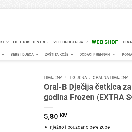
WEB SHOP
EKE
ESTETSKI CENTRI
VELEDROGERIJA
O N
BEBE I DJECA
ZAŠTITA KOŽE
DODACI PREHRANI
POMA
HIGIJENA
/
HIGIJENA
/
ORALNA HIGIJENA
Oral-B Dječija četkica z
godina Frozen (EXTRA 
5,80
KM
nježno i pouzdano pere zube