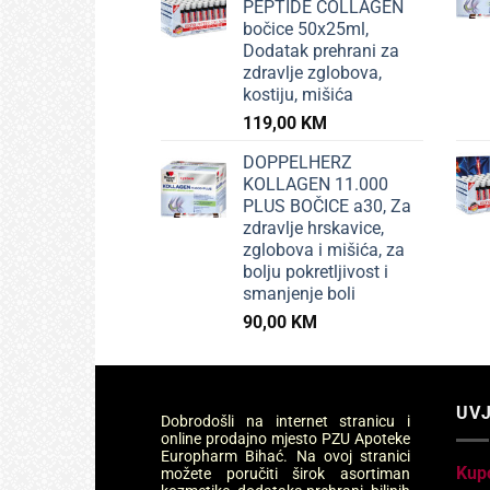
PEPTIDE COLLAGEN
bočice 50x25ml,
Dodatak prehrani za
zdravlje zglobova,
kostiju, mišića
119,00
KM
DOPPELHERZ
KOLLAGEN 11.000
PLUS BOČICE a30, Za
zdravlje hrskavice,
zglobova i mišića, za
bolju pokretljivost i
smanjenje boli
90,00
KM
UVJ
Dobrodošli na internet stranicu i
online prodajno mjesto PZU Apoteke
Europharm Bihać. Na ovoj stranici
Kup
možete poručiti širok asortiman