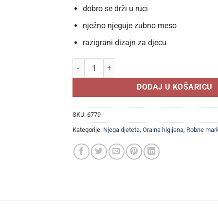
dobro se drži u ruci
nježno njeguje zubno meso
razigrani dizajn za djecu
Oral-B Dječija četkica za zube 3-5 godina Fro
DODAJ U KOŠARICU
SKU:
6779
Kategorije:
Njega djeteta
,
Oralna higijena
,
Robne mar