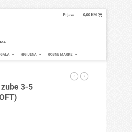
Prijava
0,00
KM
AMA
GALA
HIGIJENA
ROBNE MARKE
a zube 3-5
SOFT)