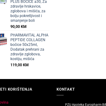
PLUS BOČICE a30, Za
zdravlje hrskavice,
zglobova i mišića, za
bolju pokretljivost i
smanjenje boli
90,00
KM
PHARMAVITAL ALPHA
PEPTIDE COLLAGEN
bočice 50x25ml,
Dodatak prehrani za
zdravlje zglobova,
kostiju, mišića
119,00
KM
ETI KORIŠTENJA
KONTAKT
ovina
PZU Apoteka Europharm Bi