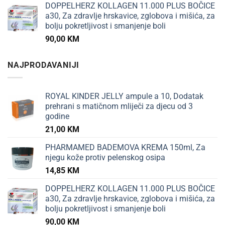
DOPPELHERZ KOLLAGEN 11.000 PLUS BOČICE
a30, Za zdravlje hrskavice, zglobova i mišića, za
bolju pokretljivost i smanjenje boli
90,00
KM
NAJPRODAVANIJI
ROYAL KINDER JELLY ampule a 10, Dodatak
prehrani s matičnom mliječi za djecu od 3
godine
21,00
KM
PHARMAMED BADEMOVA KREMA 150ml, Za
njegu kože protiv pelenskog osipa
14,85
KM
DOPPELHERZ KOLLAGEN 11.000 PLUS BOČICE
a30, Za zdravlje hrskavice, zglobova i mišića, za
bolju pokretljivost i smanjenje boli
90,00
KM