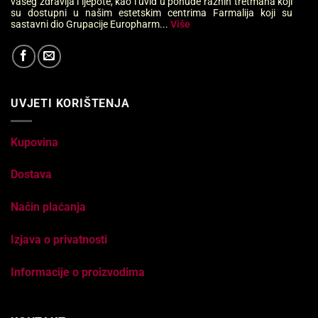
vašeg zdravlja i ljepote, kao i uvid u ponude raznih tretmana koji
su dostupni u našim estetskim centrima Farmalija koji su
sastavni dio Grupacije Europharm...
Više
UVJETI KORIŠTENJA
Kupovina
Dostava
Način plaćanja
Izjava o privatnosti
Informacije o proizvodima