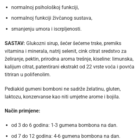
normalnoj psihološkoj funkciji,
normalnoj funkciji živčanog sustava,
smanjenju umora i iscrpljenosti.
SASTAV:
Glukozni sirup, šećer šećerne trske, premiks
vitamina i minerala, natrij selenit, cink citrat sredstvo za
želiranje, pektin, prirodna aroma trešnje, kiseline: limunska,
kalijum citrat, patentirani ekstrakt od 22 vrste voća i povrća
titriran u polifenolim.
Pediakid gumeni bomboni ne sadrže želatinu, gluten,
laktozu, konzervanse kao niti umjetne arome i bojila.
Način primjene:
od 3 do 6 godina: 1-3 gumena bombona na dan.
od 7 do 12 godina: 4-6 gumena bombona na dan.