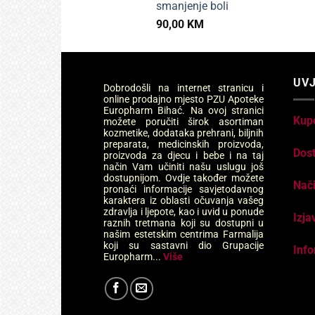
smanjenje boli
90,00
KM
UVJ
Dobrodošli na internet stranicu i
online prodajno mjesto PZU Apoteke
Europharm Bihać. Na ovoj stranici
Kup
možete poručiti širok asortiman
kozmetike, dodataka prehrani, biljnih
preparata, medicinskih proizvoda,
Dos
proizvoda za djecu i bebe i na taj
način Vam učiniti našu uslugu još
dostupnijom. Ovdje također možete
Nači
pronaći informacije savjetodavnog
karaktera iz oblasti očuvanja vašeg
zdravlja i ljepote, kao i uvid u ponude
Izja
raznih tretmana koji su dostupni u
našim estetskim centrima Farmalija
koji su sastavni dio Grupacije
Info
Europharm...
Više