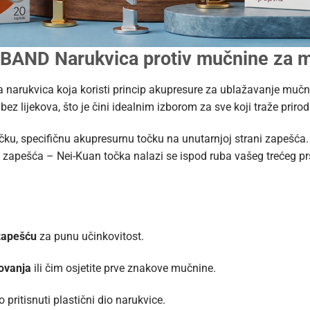
BAND Narukvica protiv mučnine za
ta narukvica koja koristi princip akupresure za ublažavanje muč
bez lijekova, što je čini idealnim izborom za sve koji traže pri
ku, specifičnu akupresurnu točku na unutarnjoj strani zapešća. K
e zapešća – Nei-Kuan točka nalazi se ispod ruba vašeg trećeg prs
zapešću
za punu učinkovitost.
ovanja
ili čim osjetite prve znakove mučnine.
pritisnuti plastični dio narukvice.