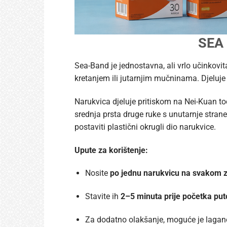
SEA 
Sea-Band je jednostavna, ali vrlo učinkovi
kretanjem ili jutarnjim mučninama. Djeluje 
Narukvica djeluje pritiskom na Nei-Kuan toč
srednja prsta druge ruke s unutarnje stran
postaviti plastični okrugli dio narukvice.
Upute za korištenje:
Nosite
po jednu narukvicu na svakom 
Stavite ih
2–5 minuta prije početka put
Za dodatno olakšanje, moguće je lagano 