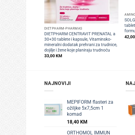
+
AMINO
+
SOLG
table
DIETPHARM-PHARMAS
formul
DIETPHARM CENTRAVIT PRENATAL a
42,0
30+30 tablete i kapsule, Vitaminsko-
mineralni dodatak prehrani za trudnice,
dojilje i žene koje planiraju trudnoću
33,00
KM
NAJNOVIJI
NAJ
MEPIFORM flasteri za
ožiljke 5x7,5cm 1
komad
18,40
KM
ORTHOMOL IMMUN