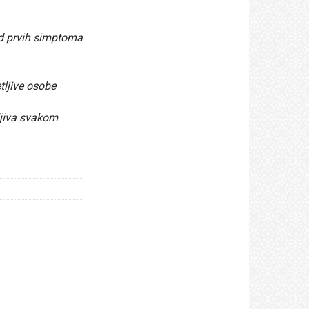
od prvih simptoma
etljive osobe
ljiva svakom