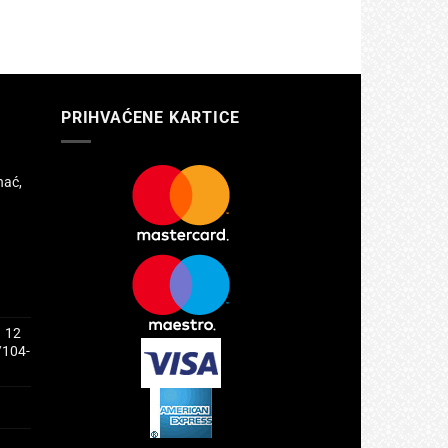
PRIHVAĆENE KARTICE
hać,
1 12
/104-