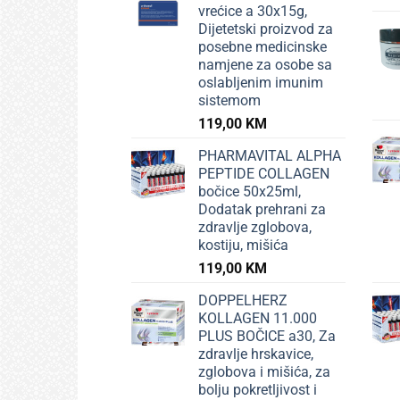
vrećice a 30x15g,
Dijetetski proizvod za
posebne medicinske
namjene za osobe sa
oslabljenim imunim
sistemom
119,00
KM
PHARMAVITAL ALPHA
PEPTIDE COLLAGEN
bočice 50x25ml,
Dodatak prehrani za
zdravlje zglobova,
kostiju, mišića
119,00
KM
DOPPELHERZ
KOLLAGEN 11.000
PLUS BOČICE a30, Za
zdravlje hrskavice,
zglobova i mišića, za
bolju pokretljivost i