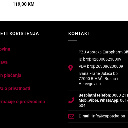
119,00
KM
ETI KORIŠTENJA
KONTAKT
ovina
PZU Apoteka Europharm Bi
ID broj: 4263086230009
tava
PDV broj: 263086230009
Ivana Frane Jukića bb
n plaćanja
77000 BIHAĆ. Bosna i
Hercegovina
va o privatnosti
Besplatni telefon
: 0800 21
Mob.,Viber, WhatsApp
: 061
rmacije o proizvodima
504
E-mail
: info@eapoteka.ba