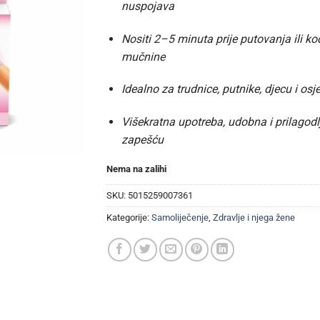
nuspojava
Nositi 2–5 minuta prije putovanja ili k
mučnine
Idealno za trudnice, putnike, djecu i osj
Višekratna upotreba, udobna i prilagod
zapešću
Nema na zalihi
SKU:
5015259007361
Kategorije:
Samoliječenje
,
Zdravlje i njega žene