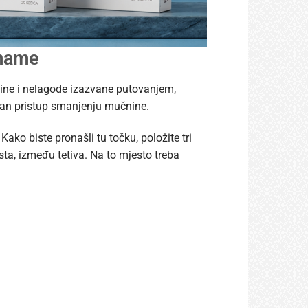
 mame
nine i nelagode izazvane putovanjem,
rodan pristup smanjenju mučnine.
ako biste pronašli tu točku, položite tri
ta, između tetiva. Na to mjesto treba