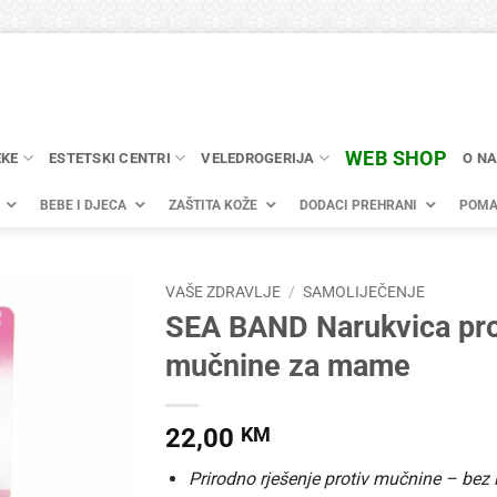
WEB SHOP
EKE
ESTETSKI CENTRI
VELEDROGERIJA
O N
BEBE I DJECA
ZAŠTITA KOŽE
DODACI PREHRANI
POMA
VAŠE ZDRAVLJE
/
SAMOLIJEČENJE
SEA BAND Narukvica pro
mučnine za mame
22,00
KM
Prirodno rješenje protiv mučnine – bez l