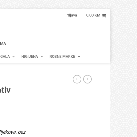
Prijava
0,00
KM
AMA
GALA
HIGIJENA
ROBNE MARKE
tiv
ijekova, bez