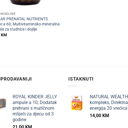
KISELINE
AR PRENATAL NUTRIENTS
te a 60, Multivitaminsko-mineralna
a za trudnice i dojilje
0
KM
PRODAVANIJI
ISTAKNUTI
ROYAL KINDER JELLY
NATURAL WEALTH
ampule a 10, Dodatak
kompleks, Direktna
prehrani s matičnom
energija 20 vrećica
mliječi za djecu od 3
14,00
KM
godine
21,00
KM