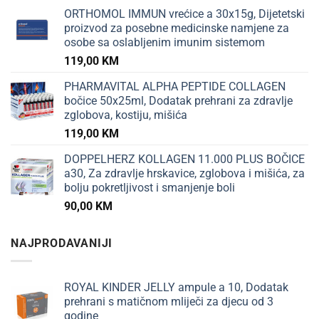
ORTHOMOL IMMUN vrećice a 30x15g, Dijetetski
proizvod za posebne medicinske namjene za
osobe sa oslabljenim imunim sistemom
119,00
KM
PHARMAVITAL ALPHA PEPTIDE COLLAGEN
bočice 50x25ml, Dodatak prehrani za zdravlje
zglobova, kostiju, mišića
119,00
KM
DOPPELHERZ KOLLAGEN 11.000 PLUS BOČICE
a30, Za zdravlje hrskavice, zglobova i mišića, za
bolju pokretljivost i smanjenje boli
90,00
KM
NAJPRODAVANIJI
ROYAL KINDER JELLY ampule a 10, Dodatak
prehrani s matičnom mliječi za djecu od 3
godine