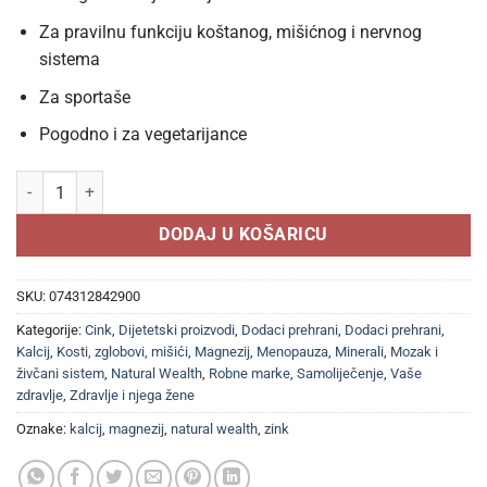
Za pravilnu funkciju koštanog, mišićnog i nervnog
sistema
Za sportaše
Pogodno i za vegetarijance
NATURAL WEALTH KELATIRANI KALCIJ MAGNEZIJ CINK tablete a 100, Do
DODAJ U KOŠARICU
SKU:
074312842900
Kategorije:
Cink
,
Dijetetski proizvodi
,
Dodaci prehrani
,
Dodaci prehrani
,
Kalcij
,
Kosti, zglobovi, mišići
,
Magnezij
,
Menopauza
,
Minerali
,
Mozak i
živčani sistem
,
Natural Wealth
,
Robne marke
,
Samoliječenje
,
Vaše
zdravlje
,
Zdravlje i njega žene
Oznake:
kalcij
,
magnezij
,
natural wealth
,
zink