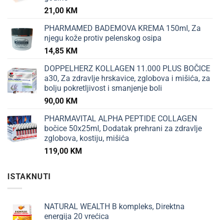
21,00
KM
PHARMAMED BADEMOVA KREMA 150ml, Za
njegu kože protiv pelenskog osipa
14,85
KM
DOPPELHERZ KOLLAGEN 11.000 PLUS BOČICE
a30, Za zdravlje hrskavice, zglobova i mišića, za
bolju pokretljivost i smanjenje boli
90,00
KM
PHARMAVITAL ALPHA PEPTIDE COLLAGEN
bočice 50x25ml, Dodatak prehrani za zdravlje
zglobova, kostiju, mišića
119,00
KM
ISTAKNUTI
NATURAL WEALTH B kompleks, Direktna
energija 20 vrećica