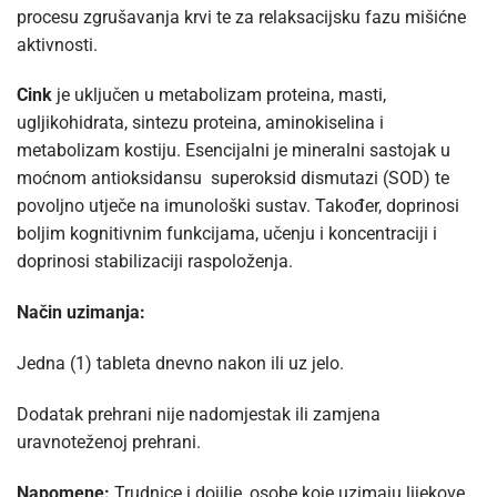
procesu zgrušavanja krvi te za relaksacijsku fazu mišićne
aktivnosti.
Cink
je uključen u metabolizam proteina, masti,
ugljikohidrata, sintezu proteina, aminokiselina i
metabolizam kostiju. Esencijalni je mineralni sastojak u
moćnom antioksidansu superoksid dismutazi (SOD) te
povoljno utječe na imunološki sustav. Također, doprinosi
boljim kognitivnim funkcijama, učenju i koncentraciji i
doprinosi stabilizaciji raspoloženja.
Način uzimanja:
Jedna (1) tableta dnevno nakon ili uz jelo.
Dodatak prehrani nije nadomjestak ili zamjena
uravnoteženoj prehrani.
Napomene:
Trudnice i dojilje, osobe koje uzimaju lijekove