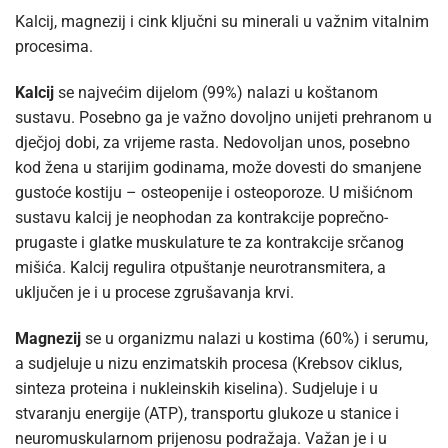
Kalcij, magnezij i cink ključni su minerali u važnim vitalnim
procesima.
Kalcij
se najvećim dijelom (99%) nalazi u koštanom
sustavu. Posebno ga je važno dovoljno unijeti prehranom u
dječjoj dobi, za vrijeme rasta. Nedovoljan unos, posebno
kod žena u starijim godinama, može dovesti do smanjene
gustoće kostiju – osteopenije i osteoporoze. U mišićnom
sustavu kalcij je neophodan za kontrakcije poprečno-
prugaste i glatke muskulature te za kontrakcije srčanog
mišića. Kalcij regulira otpuštanje neurotransmitera, a
uključen je i u procese zgrušavanja krvi.
Magnezij
se u organizmu nalazi u kostima (60%) i serumu,
a sudjeluje u nizu enzimatskih procesa (Krebsov ciklus,
sinteza proteina i nukleinskih kiselina). Sudjeluje i u
stvaranju energije (ATP), transportu glukoze u stanice i
neuromuskularnom prijenosu podražaja. Važan je i u