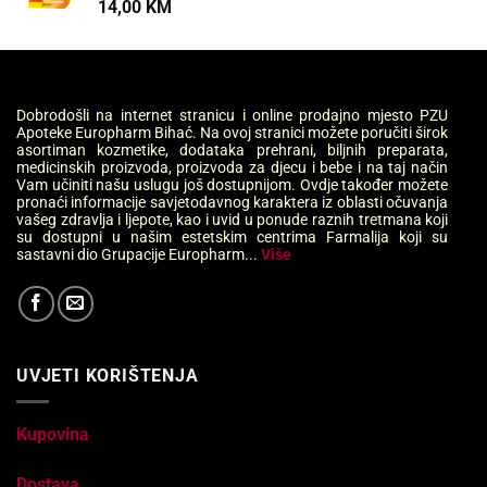
14,00
KM
Dobrodošli na internet stranicu i online prodajno mjesto PZU
Apoteke Europharm Bihać. Na ovoj stranici možete poručiti širok
asortiman kozmetike, dodataka prehrani, biljnih preparata,
medicinskih proizvoda, proizvoda za djecu i bebe i na taj način
Vam učiniti našu uslugu još dostupnijom. Ovdje također možete
pronaći informacije savjetodavnog karaktera iz oblasti očuvanja
vašeg zdravlja i ljepote, kao i uvid u ponude raznih tretmana koji
su dostupni u našim estetskim centrima Farmalija koji su
sastavni dio Grupacije Europharm...
Više
UVJETI KORIŠTENJA
Kupovina
Dostava