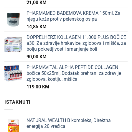
21,00
KM
PHARMAMED BADEMOVA KREMA 150ml, Za
njegu kože protiv pelenskog osipa
14,85
KM
DOPPELHERZ KOLLAGEN 11.000 PLUS BOČICE
a30, Za zdravlje hrskavice, zglobova i mišića, za
bolju pokretljivost i smanjenje boli
90,00
KM
PHARMAVITAL ALPHA PEPTIDE COLLAGEN
bočice 50x25ml, Dodatak prehrani za zdravlje
zglobova, kostiju, mišića
119,00
KM
ISTAKNUTI
NATURAL WEALTH B kompleks, Direktna
energija 20 vrećica