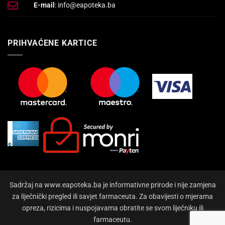
E-mail
: info@eapoteka.ba
PRIHVAĆENE KARTICE
Sadržaj na www.eapoteka.ba je informativne prirode i nije zamjena
za liječnički pregled ili savjet farmaceuta. Za obavijesti o mjerama
opreza, rizicima i nuspojavama obratite se svom liječniku ili
farmaceutu.