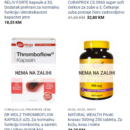
RELIV FORTE kapsule a 30,
CURAPROX CS 3960 super soft
Dodatak prehrani za normalnu
četkice za zube a 3, Četkanje
funkciju i detoksikacioni
zuba postaje čisto zadovoljstvo
kapacitet jetre
Izvorna
Trenutna
41,00
KM
32,80
KM
cijena
cijena
18,35
KM
bila
je:
je:
32,80 KM.
41,00 KM.
NEMA NA ZALIHI
NEMA NA ZALIHI
CIRKULACIJA, PROŠIRENE VENE
KOSA, KOŽA, NOKTI
DR WOLZ THROMBOFLOW
NATURAL WEALTH Pivski
KAPSULE a20, Za normalnu
kvasac 500mg 250 tableta, Za
funkciju trombocita, a samim
kožu, kosu i nokte
tim i zdrav protok krvi.
26,20
KM