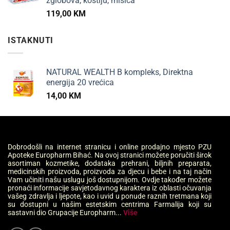
zglobova, kostiju, mišića
119,00
KM
ISTAKNUTI
NATURAL WEALTH B kompleks, Direktna
energija 20 vrećica
14,00
KM
Dobrodošli na internet stranicu i online prodajno mjesto PZU
Apoteke Europharm Bihać. Na ovoj stranici možete poručiti širok
asortiman kozmetike, dodataka prehrani, biljnih preparata,
medicinskih proizvoda, proizvoda za djecu i bebe i na taj način
Vam učiniti našu uslugu još dostupnijom. Ovdje također možete
pronaći informacije savjetodavnog karaktera iz oblasti očuvanja
vašeg zdravlja i ljepote, kao i uvid u ponude raznih tretmana koji
su dostupni u našim estetskim centrima Farmalija koji su
sastavni dio Grupacije Europharm...
Više