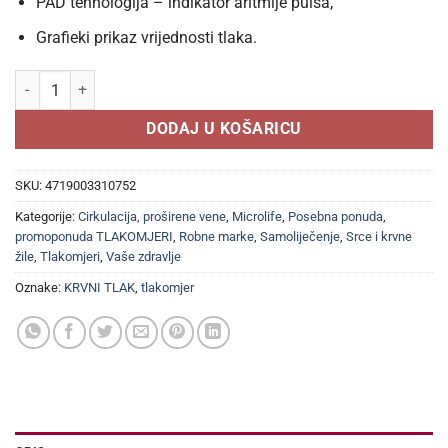
PAD tehnologija – indikator aritmije pulsa,
Grafieki prikaz vrijednosti tlaka.
Tlakomjer Microlife BP A3 MAM + adapter količina
DODAJ U KOŠARICU
SKU:
4719003310752
Kategorije:
Cirkulacija, proširene vene
,
Microlife
,
Posebna ponuda
,
promoponuda TLAKOMJERI
,
Robne marke
,
Samoliječenje
,
Srce i krvne
žile
,
Tlakomjeri
,
Vaše zdravlje
Oznake:
KRVNI TLAK
,
tlakomjer