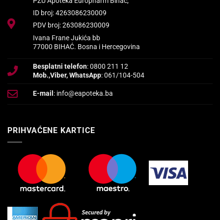
PZU Apoteka Europharm Bihać,
ID broj: 4263086230009
PDV broj: 263086230009
Ivana Frane Jukića bb
77000 BIHAĆ. Bosna i Hercegovina
Besplatni telefon
: 0800 211 12
Mob.,Viber, WhatsApp
: 061/104-504
E-mail
: info@eapoteka.ba
PRIHVAĆENE KARTICE