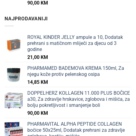
90,00
KM
NAJPRODAVANIJI
ROYAL KINDER JELLY ampule a 10, Dodatak
prehrani s matičnom mliječi za djecu od 3
godine
21,00
KM
PHARMAMED BADEMOVA KREMA 150ml, Za
njegu kože protiv pelenskog osipa
14,85
KM
DOPPELHERZ KOLLAGEN 11.000 PLUS BOČICE
a30, Za zdravlje hrskavice, zglobova i mišića, za
bolju pokretljivost i smanjenje boli
90,00
KM
PHARMAVITAL ALPHA PEPTIDE COLLAGEN
bočice 50x25ml, Dodatak prehrani za zdravlje