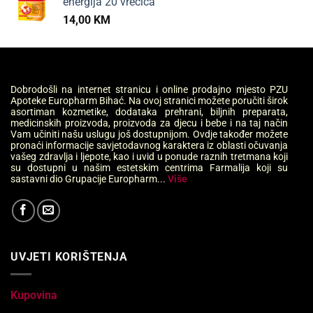
energija 20 vrećica
14,00
KM
Dobrodošli na internet stranicu i online prodajno mjesto PZU
Apoteke Europharm Bihać. Na ovoj stranici možete poručiti širok
asortiman kozmetike, dodataka prehrani, biljnih preparata,
medicinskih proizvoda, proizvoda za djecu i bebe i na taj način
Vam učiniti našu uslugu još dostupnijom. Ovdje također možete
pronaći informacije savjetodavnog karaktera iz oblasti očuvanja
vašeg zdravlja i ljepote, kao i uvid u ponude raznih tretmana koji
su dostupni u našim estetskim centrima Farmalija koji su
sastavni dio Grupacije Europharm...
Više
UVJETI KORIŠTENJA
Kupovina