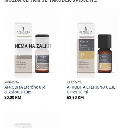
MOŽDA ĆE VAM SE TAKOĐER SVIDJETI…
NEMA NA ZALIHI
AFRODITA
AFRODITA
AFRODITA Eterično ulje
AFRODITA ETERIČNO ULJE
eukaliptus 10ml
Cimet 10 ml
20,00
KM
63,80
KM