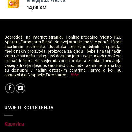
energija 20 vrećica
14,00
KM
Dobrodošli na internet stranicu i online prodajno mjesto PZU
Apoteke Europharm Bihać. Na ovoj stranici možete poručiti širok
asortiman kozmetike, dodataka prehrani, biljnih preparata,
medicinskih proizvoda, proizvoda za djecu i bebe i na taj način
Vam učiniti našu uslugu još dostupnijom. Ovdje također možete
pronaći informacije savjetodavnog karaktera iz oblasti očuvanja
vašeg zdravlja i ljepote, kao i uvid u ponude raznih tretmana koji
su dostupni u našim estetskim centrima Farmalija koji su
sastavni dio Grupacije Europharm...
Više
UVJETI KORIŠTENJA
Kupovina