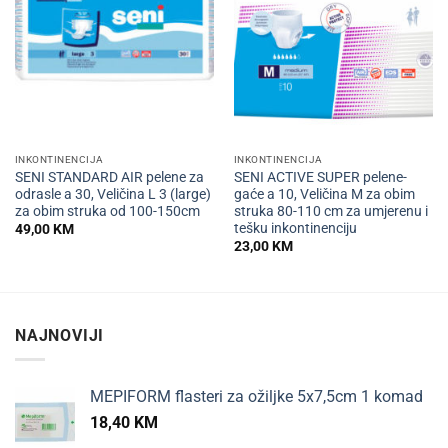
INKONTINENCIJA
INKONTINENCIJA
SENI STANDARD AIR pelene za
SENI ACTIVE SUPER pelene-
odrasle a 30, Veličina L 3 (large)
gaće a 10, Veličina M za obim
za obim struka od 100-150cm
struka 80-110 cm za umjerenu i
tešku inkontinenciju
49,00
KM
23,00
KM
NAJNOVIJI
MEPIFORM flasteri za ožiljke 5x7,5cm 1 komad
18,40
KM