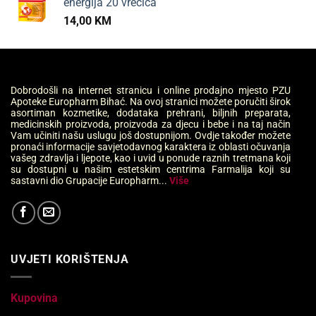
energija 20 vrećica
14,00
KM
Dobrodošli na internet stranicu i online prodajno mjesto PZU
Apoteke Europharm Bihać. Na ovoj stranici možete poručiti širok
asortiman kozmetike, dodataka prehrani, biljnih preparata,
medicinskih proizvoda, proizvoda za djecu i bebe i na taj način
Vam učiniti našu uslugu još dostupnijom. Ovdje također možete
pronaći informacije savjetodavnog karaktera iz oblasti očuvanja
vašeg zdravlja i ljepote, kao i uvid u ponude raznih tretmana koji
su dostupni u našim estetskim centrima Farmalija koji su
sastavni dio Grupacije Europharm...
Više
UVJETI KORIŠTENJA
Kupovina