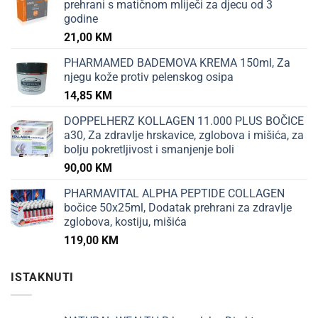
prehrani s matičnom mliječi za djecu od 3
godine
21,00
KM
PHARMAMED BADEMOVA KREMA 150ml, Za
njegu kože protiv pelenskog osipa
14,85
KM
DOPPELHERZ KOLLAGEN 11.000 PLUS BOČICE
a30, Za zdravlje hrskavice, zglobova i mišića, za
bolju pokretljivost i smanjenje boli
90,00
KM
PHARMAVITAL ALPHA PEPTIDE COLLAGEN
bočice 50x25ml, Dodatak prehrani za zdravlje
zglobova, kostiju, mišića
119,00
KM
ISTAKNUTI