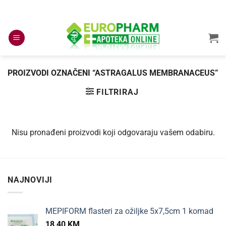
Skip
to
content
PROIZVODI OZNAČENI “ASTRAGALUS MEMBRANACEUS”
FILTRIRAJ
Nisu pronađeni proizvodi koji odgovaraju vašem odabiru.
NAJNOVIJI
MEPIFORM flasteri za ožiljke 5x7,5cm 1 komad
18,40
KM