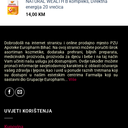
NATURAL WEALTH B kompleks, Direktna
energija 20 vrećica
14,00
KM
Dobrodošli na internet stranicu i online prodajno mjesto PZU
Apoteke Europharm Bihać. Na ovoj stranici možete poručiti širok
asortiman kozmetike, dodataka prehrani, biljnih preparata,
medicinskih proizvoda, proizvoda za djecu i bebe i na taj način
Vam učiniti našu uslugu još dostupnijom. Ovdje također možete
pronaći informacije savjetodavnog karaktera iz oblasti očuvanja
vašeg zdravlja i ljepote, kao i uvid u ponude raznih tretmana koji
su dostupni u našim estetskim centrima Farmalija koji su
sastavni dio Grupacije Europharm...
Više
UVJETI KORIŠTENJA
Kupovina