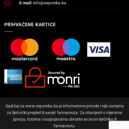
E-mail
: info@eapoteka.ba
PRIHVAĆENE KARTICE
Sadržaj na www.eapoteka.ba je informativne prirode i nije zamjena
za liječnički pregled ili savjet farmaceuta. Za obavijesti o mjerama
opreza, rizicima i nuspojavama obratite se svom liječniku ili
farmaceutu.