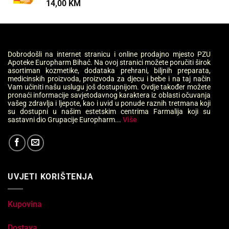
14,00
KM
Dobrodošli na internet stranicu i online prodajno mjesto PZU
Apoteke Europharm Bihać. Na ovoj stranici možete poručiti širok
asortiman kozmetike, dodataka prehrani, biljnih preparata,
medicinskih proizvoda, proizvoda za djecu i bebe i na taj način
Vam učiniti našu uslugu još dostupnijom. Ovdje također možete
pronaći informacije savjetodavnog karaktera iz oblasti očuvanja
vašeg zdravlja i ljepote, kao i uvid u ponude raznih tretmana koji
su dostupni u našim estetskim centrima Farmalija koji su
sastavni dio Grupacije Europharm...
Više
UVJETI KORIŠTENJA
Kupovina
Dostava