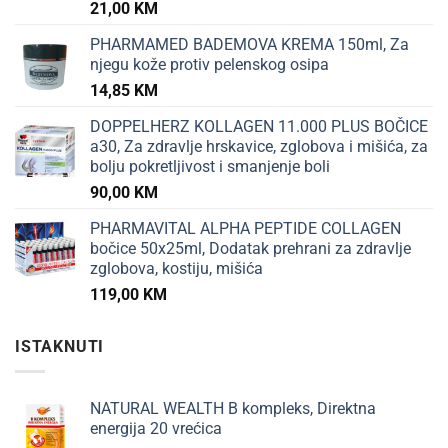
21,00
KM
PHARMAMED BADEMOVA KREMA 150ml, Za
njegu kože protiv pelenskog osipa
14,85
KM
DOPPELHERZ KOLLAGEN 11.000 PLUS BOČICE
a30, Za zdravlje hrskavice, zglobova i mišića, za
bolju pokretljivost i smanjenje boli
90,00
KM
PHARMAVITAL ALPHA PEPTIDE COLLAGEN
bočice 50x25ml, Dodatak prehrani za zdravlje
zglobova, kostiju, mišića
119,00
KM
ISTAKNUTI
NATURAL WEALTH B kompleks, Direktna
energija 20 vrećica