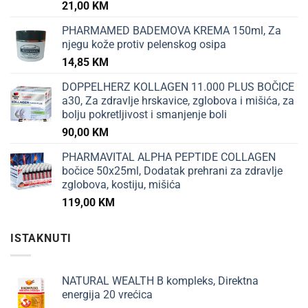
21,00
KM
PHARMAMED BADEMOVA KREMA 150ml, Za
njegu kože protiv pelenskog osipa
14,85
KM
DOPPELHERZ KOLLAGEN 11.000 PLUS BOČICE
a30, Za zdravlje hrskavice, zglobova i mišića, za
bolju pokretljivost i smanjenje boli
90,00
KM
PHARMAVITAL ALPHA PEPTIDE COLLAGEN
bočice 50x25ml, Dodatak prehrani za zdravlje
zglobova, kostiju, mišića
119,00
KM
ISTAKNUTI
NATURAL WEALTH B kompleks, Direktna
energija 20 vrećica