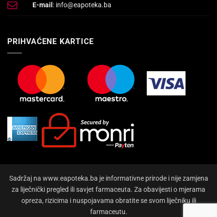
E-mail
: info@eapoteka.ba
PRIHVAĆENE KARTICE
Sadržaj na www.eapoteka.ba je informativne prirode i nije zamjena
za liječnički pregled ili savjet farmaceuta. Za obavijesti o mjerama
opreza, rizicima i nuspojavama obratite se svom liječniku ili
farmaceutu.