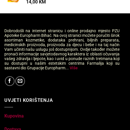
14,00
KM
Dobrodošli na internet stranicu i online prodajno mjesto PZU
Apoteke Europharm Bihać. Na ovoj stranici možete poručiti širok
asortiman kozmetike, dodataka prehrani, biljnih preparata,
medicinskih proizvoda, proizvoda za djecu i bebe i na taj način
Vam učiniti našu uslugu još dostupnijom. Ovdje također možete
pronaći informacije savjetodavnog karaktera iz oblasti očuvanja
vašeg zdravlja i ljepote, kao i uvid u ponude raznih tretmana koji
su dostupni u našim estetskim centrima Farmalija koji su
sastavni dio Grupacije Europharm...
Više
UVJETI KORIŠTENJA
Kupovina
Dostava