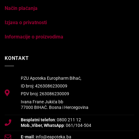
Način plaćanja
Izjava o privatnosti
Informacije o proizvodima
KONTAKT
PZU Apoteka Europharm Bihać,
ID broj: 4263086230009
PDV broj: 263086230009
Ivana Frane Jukića bb
77000 BIHAĆ. Bosna i Hercegovina
Besplatni telefon
: 0800 211 12
Mob.,Viber, WhatsApp
: 061/104-504
E-mail
: info@eapoteka.ba