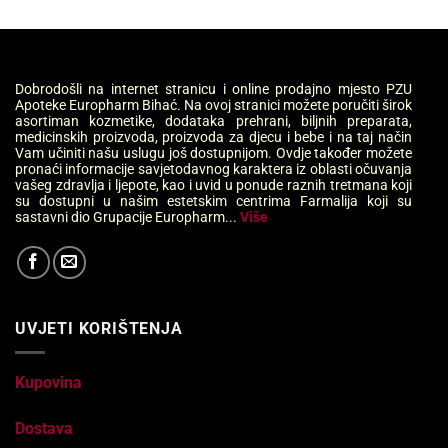
Dobrodošli na internet stranicu i online prodajno mjesto PZU
Apoteke Europharm Bihać. Na ovoj stranici možete poručiti širok
asortiman kozmetike, dodataka prehrani, biljnih preparata,
medicinskih proizvoda, proizvoda za djecu i bebe i na taj način
Vam učiniti našu uslugu još dostupnijom. Ovdje također možete
pronaći informacije savjetodavnog karaktera iz oblasti očuvanja
vašeg zdravlja i ljepote, kao i uvid u ponude raznih tretmana koji
su dostupni u našim estetskim centrima Farmalija koji su
sastavni dio Grupacije Europharm...
Više
UVJETI KORIŠTENJA
Kupovina
Dostava