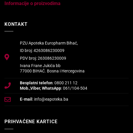
Informacije o proizvodima
KONTAKT
PZU Apoteka Europharm Bihać,
ID broj: 4263086230009
PDV broj: 263086230009
Ivana Frane Jukića bb
77000 BIHAĆ. Bosna i Hercegovina
Besplatni telefon
: 0800 211 12
Mob.,Viber, WhatsApp
: 061/104-504
E-mail
: info@eapoteka.ba
PRIHVAĆENE KARTICE