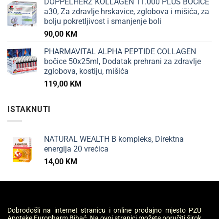
DOPPELHERZ KOLLAGEN 11.000 PLUS BOČICE
a30, Za zdravlje hrskavice, zglobova i mišića, za
bolju pokretljivost i smanjenje boli
90,00
KM
PHARMAVITAL ALPHA PEPTIDE COLLAGEN
bočice 50x25ml, Dodatak prehrani za zdravlje
zglobova, kostiju, mišića
119,00
KM
ISTAKNUTI
NATURAL WEALTH B kompleks, Direktna
energija 20 vrećica
14,00
KM
Dobrodošli na internet stranicu i online prodajno mjesto PZU
Apoteke Europharm Bihać. Na ovoj stranici možete poručiti širok