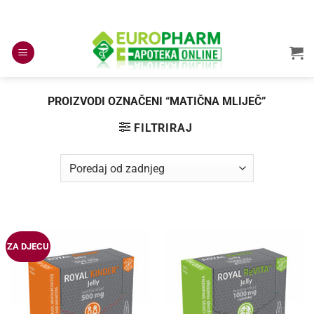
Skip
to
content
PROIZVODI OZNAČENI “MATIČNA MLIJEČ”
FILTRIRAJ
ZA DJECU