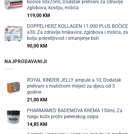
bočice 50x25ml, Dodatak prehrani za zdravlje
zglobova, kostiju, mišića
119,00
KM
DOPPELHERZ KOLLAGEN 11.000 PLUS BOČICE
a30, Za zdravlje hrskavice, zglobova i mišića, za
bolju pokretljivost i smanjenje boli
90,00
KM
NAJPRODAVANIJI
ROYAL KINDER JELLY ampule a 10, Dodatak
prehrani s matičnom mliječi za djecu od 3
godine
21,00
KM
PHARMAMED BADEMOVA KREMA 150ml, Za
njegu kože protiv pelenskog osipa
14,85
KM