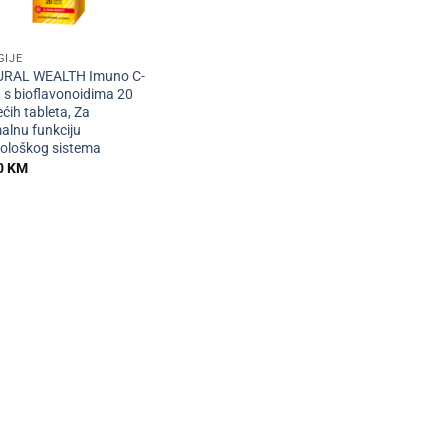
GIJE
RAL WEALTH Imuno C-
 s bioflavonoidima 20
ćih tableta, Za
alnu funkciju
ološkog sistema
0
KM