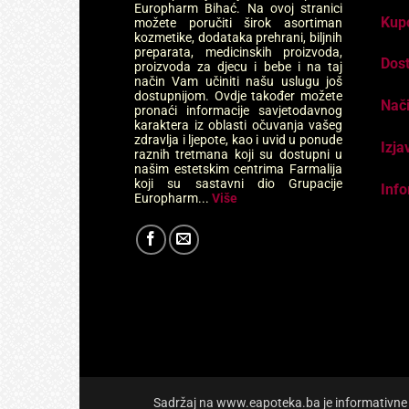
Europharm Bihać. Na ovoj stranici
Kup
možete poručiti širok asortiman
kozmetike, dodataka prehrani, biljnih
preparata, medicinskih proizvoda,
Dos
proizvoda za djecu i bebe i na taj
način Vam učiniti našu uslugu još
dostupnijom. Ovdje također možete
Nači
pronaći informacije savjetodavnog
karaktera iz oblasti očuvanja vašeg
zdravlja i ljepote, kao i uvid u ponude
Izja
raznih tretmana koji su dostupni u
našim estetskim centrima Farmalija
koji su sastavni dio Grupacije
Info
Europharm...
Više
Sadržaj na www.eapoteka.ba je informativne pr