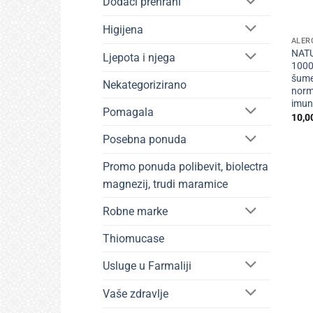
Dodaci prehrani
+
Higijena
ALER
NATU
Ljepota i njega
1000
šume
Nekategorizirano
norm
imun
Pomagala
10,0
Posebna ponuda
Promo ponuda polibevit, biolectra
magnezij, trudi maramice
Robne marke
Thiomucase
Usluge u Farmaliji
Vaše zdravlje