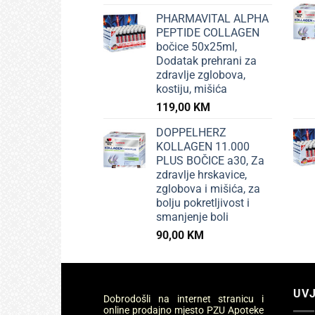
PHARMAVITAL ALPHA
PEPTIDE COLLAGEN
bočice 50x25ml,
Dodatak prehrani za
zdravlje zglobova,
kostiju, mišića
119,00
KM
DOPPELHERZ
KOLLAGEN 11.000
PLUS BOČICE a30, Za
zdravlje hrskavice,
zglobova i mišića, za
bolju pokretljivost i
smanjenje boli
90,00
KM
UVJ
Dobrodošli na internet stranicu i
online prodajno mjesto PZU Apoteke