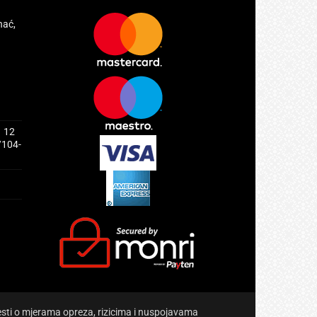
hać,
1 12
/104-
jesti o mjerama opreza, rizicima i nuspojavama