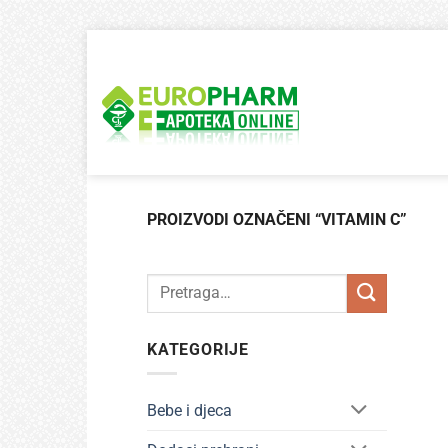
Skip
to
content
PROIZVODI OZNAČENI “VITAMIN C”
Pretraži:
KATEGORIJE
Bebe i djeca