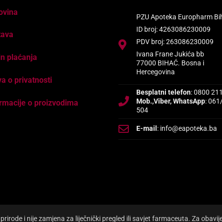
ovina
PZU Apoteka Europharm Bi
ID broj: 4263086230009
tava
PDV broj: 263086230009
Ivana Frane Jukića bb
n plaćanja
77000 BIHAĆ. Bosna i
Hercegovina
va o privatnosti
Besplatni telefon
: 0800 21
Mob.,Viber, WhatsApp
: 061
rmacije o proizvodima
504
E-mail
: info@eapoteka.ba
irode i nije zamjena za liječnički pregled ili savjet farmaceuta. Za obavi