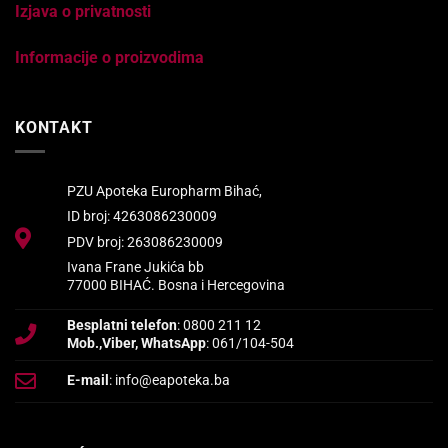
Izjava o privatnosti
Informacije o proizvodima
KONTAKT
PZU Apoteka Europharm Bihać,
ID broj: 4263086230009
PDV broj: 263086230009
Ivana Frane Jukića bb
77000 BIHAĆ. Bosna i Hercegovina
Besplatni telefon
: 0800 211 12
Mob.,Viber, WhatsApp
: 061/104-504
E-mail
: info@eapoteka.ba