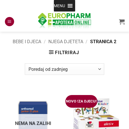
Skip
MENU
to
content
BEBE I DJECA
/
NJEGA DJETETA
/
STRANICA 2
FILTRIRAJ
NOVO !ZA DJECU!
NEMA NA ZALIHI