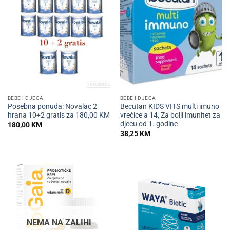
BEBE I DJECA
BEBE I DJECA
Posebna ponuda: Novalac 2
Becutan KIDS VITS multi imuno
hrana 10+2 gratis za 180,00 KM
vrećice a 14, Za bolji imunitet za
djecu od 1. godine
180,00
KM
38,25
KM
NEMA NA ZALIHI