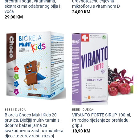
prehrani bogat vitaminima,
uravnoteženu crijevnu
ekstraktima odabranog bilja i
mikrofloru s vitaminom D
voća
24,00
KM
29,00
KM
BEBE I DJECA
BEBE I DJECA
Biorela Choco Multi Kids 20
VIRANTO FORTE SIRUP 100ml,
prutića, Dječjiji multivitamin s
Prirodno riješenje za prehladu i
dobrim bakterijama za
gripu
svakodnevnu zaštitu imuniteta
18,90
KM
djece te zdrav rast i razvoj