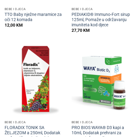
BEBE I DJECA
BEBE I DJECA
TTO Baby nježne maramice za
PEDIAKID® Immuno-Fort sirup
oči 12 komada
125ml, Pomaže u održavanju
imuniteta kod djece
12,00
KM
27,70
KM
BEBE I DJECA
BEBE I DJECA
FLORADIX TONIK SA
PRO BIOS WAYA® D3 kapi a
ŽELJEZOM a 250ml, Dodatak
10ml, Dodatak prehrani za