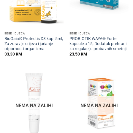
BEBE I DJECA
BEBE I DJECA
BioGaia® Protectis D3 kapi 5ml,
PROBIOTIK WAYA® Forte
Za zdravlje crijeva i jačanje
kapsule a 15, Dodatak prehrani
otpornosti organizma
za regulaciju probavnih smetnji
33,30
KM
23,50
KM
NEMA NA ZALIHI
NEMA NA ZALIHI