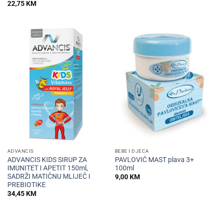
22,75
KM
ADVANCIS
BEBE I DJECA
ADVANCIS KIDS SIRUP ZA
PAVLOVIĆ MAST plava 3+
IMUNITET I APETIT 150ml,
100ml
SADRŽI MATIČNU MLIJEČ I
9,00
KM
PREBIOTIKE
34,45
KM