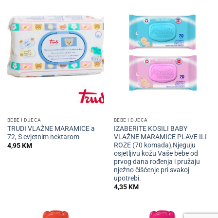
BEBE I DJECA
BEBE I DJECA
TRUDI VLAŽNE MARAMICE a
IZABERITE KOSILI BABY
72, S cvjetnim nektarom
VLAŽNE MARAMICE PLAVE ILI
ROZE (70 komada),Njeguju
4,95
KM
osjetljivu kožu Vaše bebe od
prvog dana rođenja i pružaju
nježno čišćenje pri svakoj
upotrebi.
4,35
KM