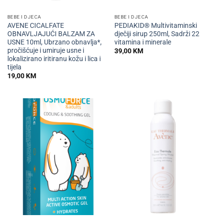
BEBE I DJECA
BEBE I DJECA
AVENE CICALFATE
PEDIAKID® Multivitaminski
OBNAVLJAJUĆI BALZAM ZA
dječiji sirup 250ml, Sadrži 22
USNE 10ml, Ubrzano obnavlja*,
vitamina i minerale
pročišćuje i umiruje usne i
39,00
KM
lokalizirano iritiranu kožu i lica i
tijela
19,00
KM