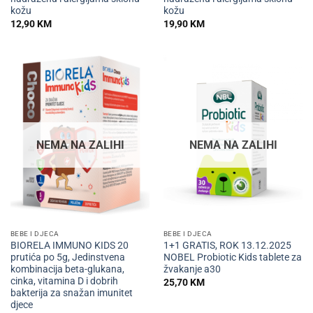
kožu
kožu
12,90
KM
19,90
KM
NEMA NA ZALIHI
NEMA NA ZALIHI
BEBE I DJECA
BEBE I DJECA
BIORELA IMMUNO KIDS 20
1+1 GRATIS, ROK 13.12.2025
prutića po 5g, Jedinstvena
NOBEL Probiotic Kids tablete za
kombinacija beta-glukana,
žvakanje a30
cinka, vitamina D i dobrih
25,70
KM
bakterija za snažan imunitet
djece