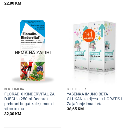
22,80
KM
NEMA NA ZALIHI
BEBE I DJECA
BEBE I DJECA
FLORADIX-KINDERVITAL ZA
YASENKA IMUNO BETA
DJECU a 250ml, Dodatak
GLUKAN za djecu 1+1 GRATIS !
prehrani bogat kalcijumom i
Za jačanje imuniteta.
vitaminima
38,65
KM
32,30
KM